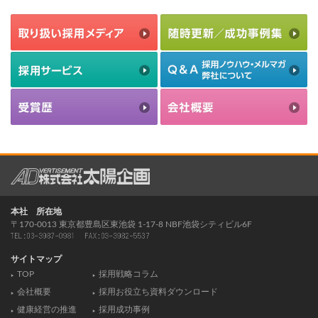
本社 所在地
〒170-0013 東京都豊島区東池袋 1-17-8 NBF池袋シティビル6F
サイトマップ
TOP
採用戦略コラム
会社概要
採用お役立ち資料ダウンロード
健康経営の推進
採用成功事例