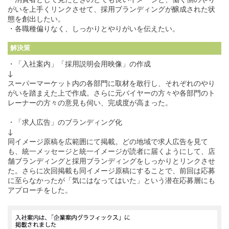
・消費者として見たときのとても良いイメージと、働く側のやり
がいを上手くリンクさせて、採用ブランディングが醸成された状
態を創出したい。
・各職種偏りなく、しっかりとやりがいを伝えたい。
解決策
・「入社案内」「採用説明会用映像」の作成
↓
スーパーマーケット内の各部門に取材を敢行し、それぞれのやり
がいを踏まえた上で作成。さらに元バイヤーの方々や各部門のト
レーナーの方々の意見も伺い、完成度が高まった。
・「求人広告」のブランディング化
↓
同イメージ原稿を広範囲にて掲載。どの地域で求人広告を見て
も、統一メッセージと統一イメージが読者に届くようにして、店
舗ブランディングと採用ブランディングをしっかりとリンクさせ
た。さらに次回掲載も同イメージ原稿にすることで、前回は応募
に至らなかったが「気にはなってはいた」という潜在応募層にも
アプローチをした。